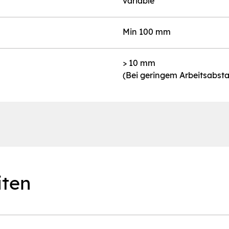
variable
Min 100 mm
> 10 mm
(Bei geringem Arbeitsabst
iten