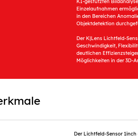
KI-gestützten Bildanalyse
Einzelaufnahmen ermöglic
in den Bereichen Anomalie
Objektdetektion durchgef
Der K|Lens Lichtfeld-Sens
Geschwindigkeit, Flexibili
deutlichen Effizienzsteig
Möglichkeiten in der 3D-A
erkmale
Der Lichtfeld-Sensor 1inch 