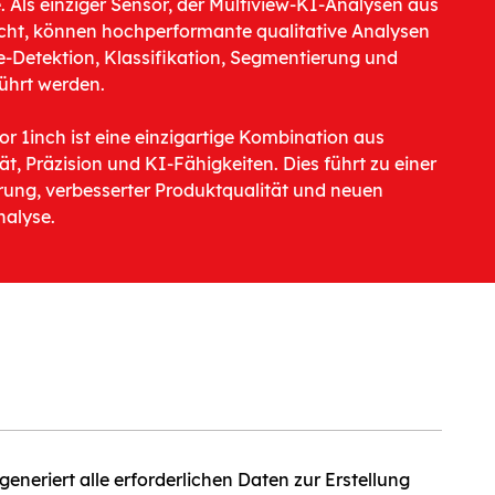
. Als einziger Sensor, der Multiview-KI-Analysen aus
ht, können hochperformante qualitative Analysen
-Detektion, Klassifikation, Segmentierung und
ührt werden.
or 1inch ist eine einzigartige Kombination aus
tät, Präzision und KI-Fähigkeiten. Dies führt zu einer
erung, verbesserter Produktqualität und neuen
nalyse.
generiert alle erforderlichen Daten zur Erstellung