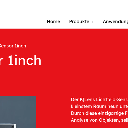
Home
Produkte
Anwendun
Sensor 1inch
r 1inch
Der K|Lens Lichtfeld-Senso
kleinstem Raum neun unter
Durch diese einzigartige F
Analyse von Objekten, se