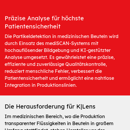
Präzise Analyse für höchste
Patientensicherheit
Die Partikeldetektion in medizinischen Beuteln wird
durch Einsatz des mediSCAN-Systems mit
hochauflösender Bildgebung und KI-gestützter
Analyse umgesetzt. Es gewährleistet eine präzise,
effiziente und zuverlässige Qualitätskontrolle,
reduziert menschliche Fehler, verbessert die
Patientensicherheit und ermöglicht eine nahtlose
Integration in Produktionslinien.
Die Herausforderung für K|Lens
Im medizinischen Bereich, wo die Produktion
transparenter Flüssigkeiten in Beuteln in großem