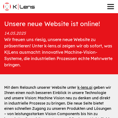
Unsere neue Website ist online!
14.05.2025
Wir freuen uns riesig, unsere neue Website zu
präsentieren! Unter k-lens.ai zeigen wir ab sofort, was
K|Lens ausmacht: innovative Machine-Vision-
Systeme, die industriellen Prozessen echte Mehrwerte
bringen.
Mit dem Relaunch unserer Website unter
k-lens.ai
geben wir
Ihnen einen noch besseren Einblick in unsere Technologie
und unsere Vision: Machine Vision neu zu denken und direkt
in industrielle Prozesse zu bringen. Die neue Seite bietet
einen schnellen Zugang zu unseren Produkten und Lösungen
– von leistungsstarken Vision Components bis hin zu